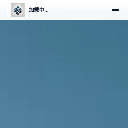
>
>
加载中...